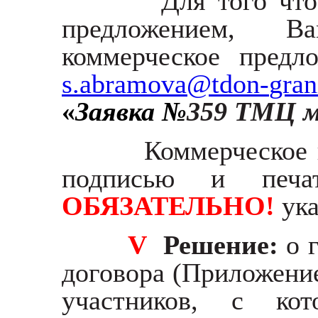
Для того чт
предложением, В
коммерческое предл
s
.
abramova
@
tdon
-
gran
«
Заявка №
359 ТМЦ м
Коммерческое 
подписью и печа
ОБЯЗАТЕЛЬНО!
ука
V
Решение:
о 
договора (Приложени
участников, с ко