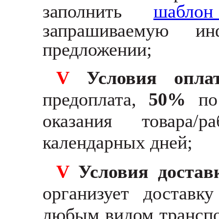
заполнить
шабл
запрашиваемую и
предложении;
V
Условия оплат
предоплата,
50%
по 
оказания товара/
календарных дней;
V
Условия доста
организует доставк
любым видом транспо