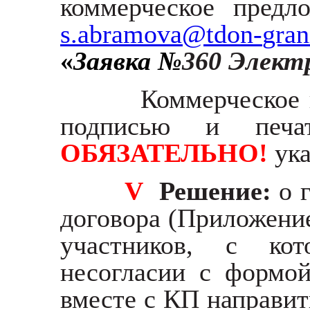
коммерческое предл
s
.
abramova
@
tdon
-
gran
«
Заявка №
360 Элект
Коммерческое 
подписью и печа
ОБЯЗАТЕЛЬНО!
ука
V
Решение:
о 
договора (Приложени
участников, с ко
несогласии с формо
вместе с КП направит