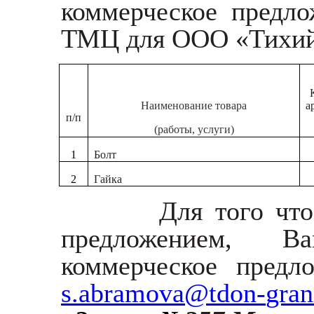
коммерческое предл
ТМЦ для ООО «Тихий
Наименование товара
а
п/п
(работы, услуги)
1
Болт
2
Гайка
Для того чт
предложением, В
коммерческое предл
s
.
abramova
@
tdon
-
gran