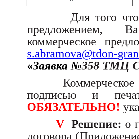
Для того чт
предложением, В
коммерческое предл
s
.
abramova
@
tdon
-
gran
«
Заявка №
358 ТМЦ С
Коммерческое 
подписью и печа
ОБЯЗАТЕЛЬНО!
ука
V
Решение:
о 
договора (Приложени