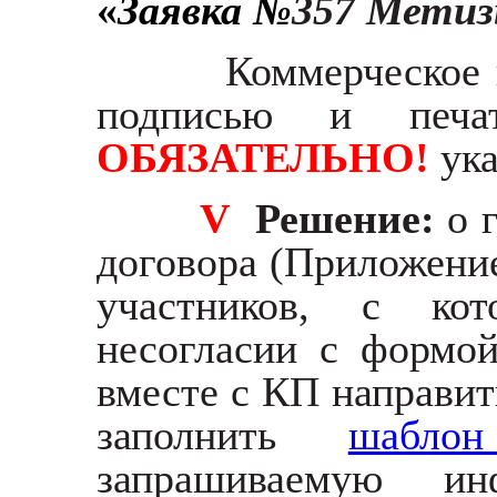
«
Заявка №
357 Метиз
Коммерческое 
подписью и печа
ОБЯЗАТЕЛЬНО!
ука
V
Решение:
о 
договора (Приложени
участников, с ко
несогласии с формо
вместе с КП направит
заполнить
шабл
запрашиваемую и